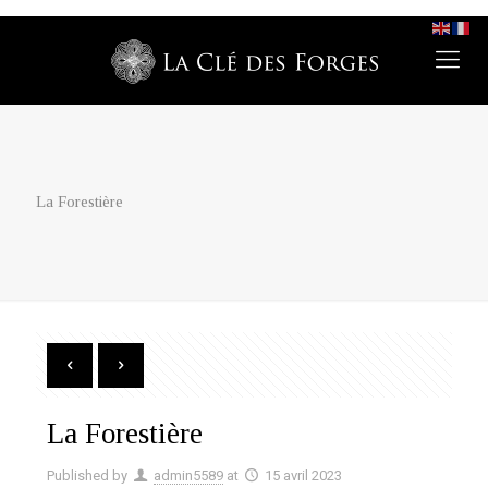
La Forestière
La Forestière
Published by
admin5589
at
15 avril 2023